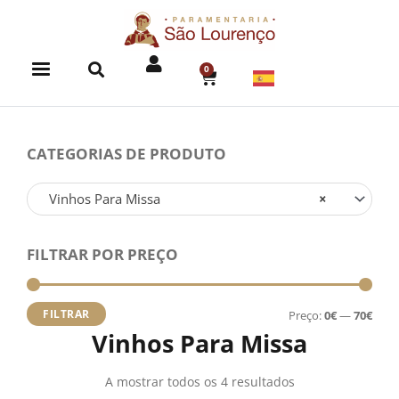
Skip
to
content
0
CART
CATEGORIAS DE PRODUTO
Vinhos Para Missa
×
FILTRAR POR PREÇO
Preç
Preç
míni
máx
FILTRAR
Preço:
0€
—
70€
Vinhos Para Missa
A mostrar todos os 4 resultados