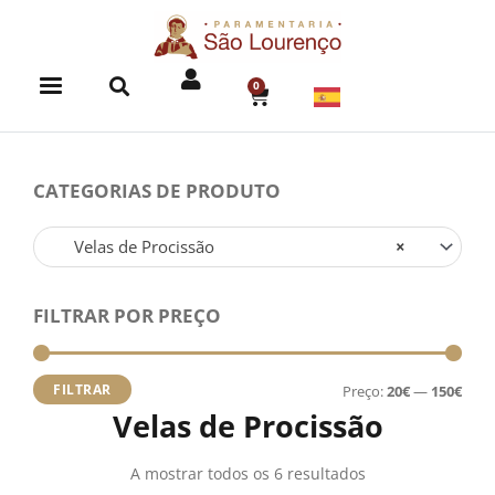
Skip
to
content
0
CART
CATEGORIAS DE PRODUTO
Velas de Procissão
×
FILTRAR POR PREÇO
Preç
Preç
míni
máx
FILTRAR
Preço:
20€
—
150€
Velas de Procissão
A mostrar todos os 6 resultados