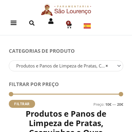
Skip
to
content
0
CART
CATEGORIAS DE PRODUTO
Produtos e Panos de Limpeza de Pratas, Casquinhas e Ouro
×
FILTRAR POR PREÇO
Preç
Preç
míni
máx
FILTRAR
Preço:
10€
—
20€
Produtos e Panos de
Limpeza de Pratas,