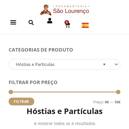
Skip
to
content
0
CART
CATEGORIAS DE PRODUTO
Hóstias e Partículas
×
FILTRAR POR PREÇO
Preç
Preç
míni
máx
FILTRAR
Preço:
0€
—
10€
Hóstias e Partículas
A mostrar todos os 4 resultados