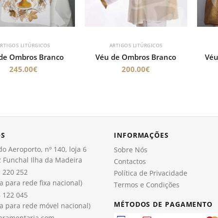
RTIGOS LITÚRGICOS
ARTIGOS LITÚRGICOS
de Ombros Branco
Véu de Ombros Branco
Véu
245.00
€
200.00
€
OS
INFORMAÇÕES
o Aeroporto, nº 140, loja 6
Sobre Nós
 Funchal Ilha da Madeira
Contactos
 220 252
Política de Privacidade
 para rede fixa nacional)
Termos e Condições
 122 045
MÉTODOS DE PAGAMENTO
 para rede móvel nacional)
aramentaria.com