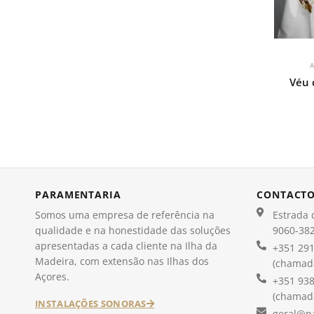
A
Véu 
PARAMENTARIA
CONTACT
Somos uma empresa de referência na
Estrada d
qualidade e na honestidade das soluções
9060-382
apresentadas a cada cliente na Ilha da
+351 291
Madeira, com extensão nas Ilhas dos
(chamada
Açores.
+351 938
(chamada
INSTALAÇÕES SONORAS
geral@p