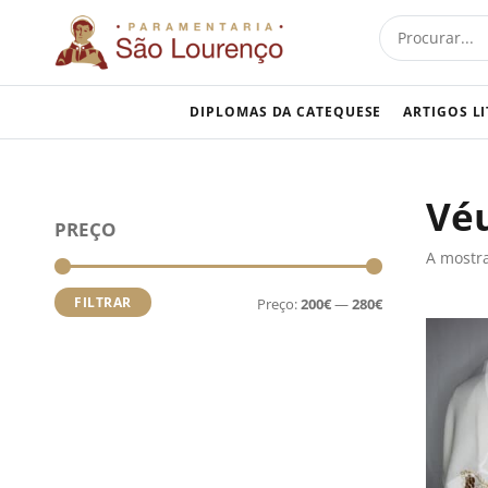
Skip
Procurar
to
content
DIPLOMAS DA CATEQUESE
ARTIGOS L
Vé
Preço
Preço
PREÇO
mínimo
máximo
A mostra
FILTRAR
Preço:
200€
—
280€