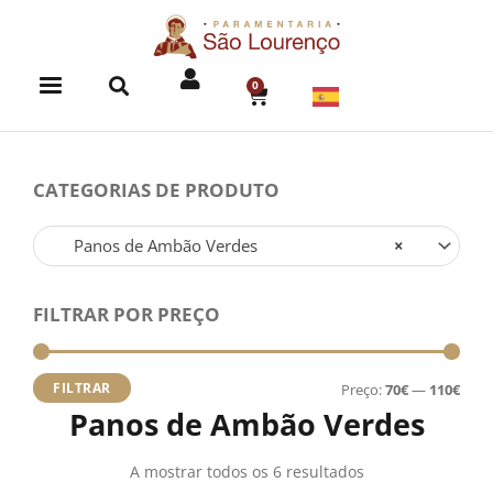
Skip
to
content
0
CART
CATEGORIAS DE PRODUTO
Panos de Ambão Verdes
×
FILTRAR POR PREÇO
Preç
Preç
míni
máx
FILTRAR
Preço:
70€
—
110€
Panos de Ambão Verdes
A mostrar todos os 6 resultados