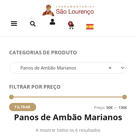
Skip
to
content
0
CART
CATEGORIAS DE PRODUTO
Panos de Ambão Marianos
×
FILTRAR POR PREÇO
Preç
Preç
míni
máx
FILTRAR
Preço:
50€
—
130€
Panos de Ambão Marianos
A mostrar todos os 6 resultados