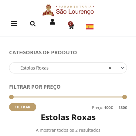
Skip
to
content
0
CART
CATEGORIAS DE PRODUTO
Estolas Roxas
×
FILTRAR POR PREÇO
Preç
Preç
míni
máx
FILTRAR
Preço:
100€
—
130€
Estolas Roxas
A mostrar todos os 2 resultados