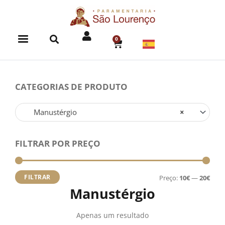
Skip
to
content
0
CART
CATEGORIAS DE PRODUTO
Manustérgio
×
FILTRAR POR PREÇO
Preç
Preç
míni
máx
FILTRAR
Preço:
10€
—
20€
Manustérgio
Apenas um resultado